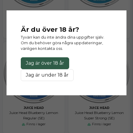
JUICE HEAD
JUICE HEAD
Juice Head Arctic Mint Regular
Juice Head Arctic Mint Super
(SE)
Strong (SE)
Är du över 18 år?
Finns i lager
Finns i lager
Tyvärr kan du inte ändra dina uppgifter själv.
Om du behöver göra några uppdateringar,
vänligen kontakta oss.
Jag är över 18 år
Jag är under 18 år
JUICE HEAD
JUICE HEAD
Juice Head Blueberry Lemon
Juice Head Blueberry Lemon
Regular (SE)
Super Strong (SE)
Finns i lager
Finns i lager