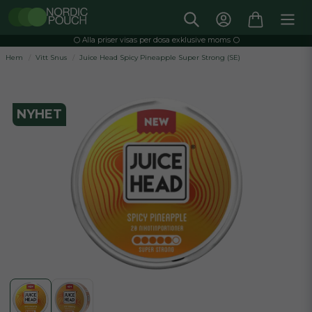
⚪️ Alla priser visas per dosa exklusive moms ⚪️
Hem
Vitt Snus
Juice Head Spicy Pineapple Super Strong (SE)
NYHET