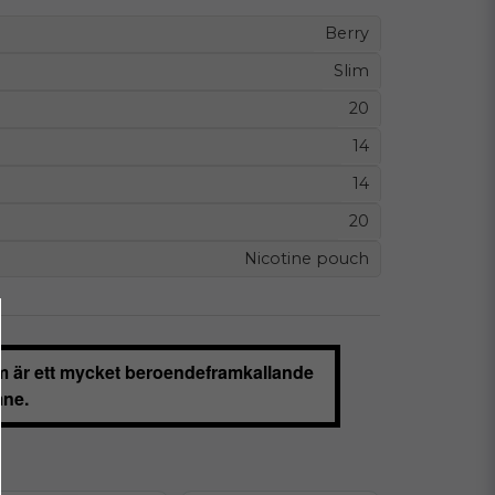
Berry
Slim
20
14
14
20
Nicotine pouch
m är ett mycket beroendeframkallande
ne.