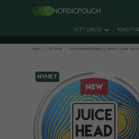
VITT SNUS
NIKOTIN
Hem
Vitt Snus
Juice Head Blueberry Lemon Super Stron
NYHET