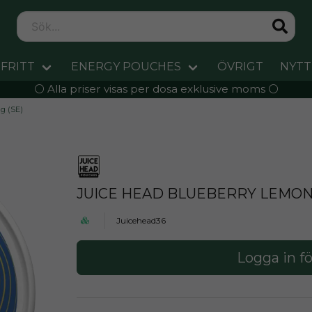
FRITT
ENERGY POUCHES
ÖVRIGT
NYTT
⚪️ Alla priser visas per dosa exklusive moms ⚪️
g (SE)
JUICE HEAD BLUEBERRY LEMON
Juicehead36
Logga in fö