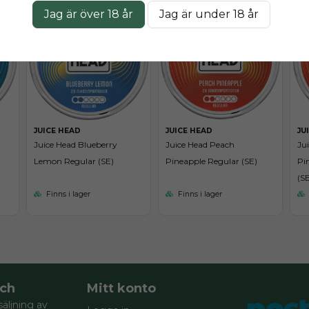
Jag är över 18 år
Jag är under 18 år
JUICE HEAD
JUICE HEAD
JU
Juice Head Blueberry
Juice Head Peach
Ju
Lemon Regular (SE)
Pineapple Regular (SE)
Pi
(SE
Finns i lager
Finns i lager
ch
Mitt konto
säljning av