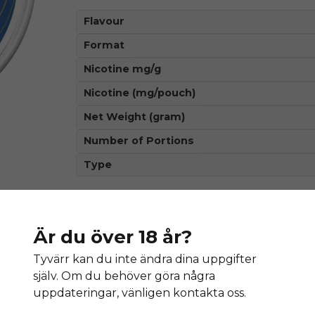
Flavour
Format
Nicotine mg/g
Nicotine (mg/pouch)
Net Weight (gram)
Number of Portions
Type
Är du över 18 år?
Denna produkt innehåller nikotin so
äm
Tyvärr kan du inte ändra dina uppgifter
själv. Om du behöver göra några
uppdateringar, vänligen kontakta oss.