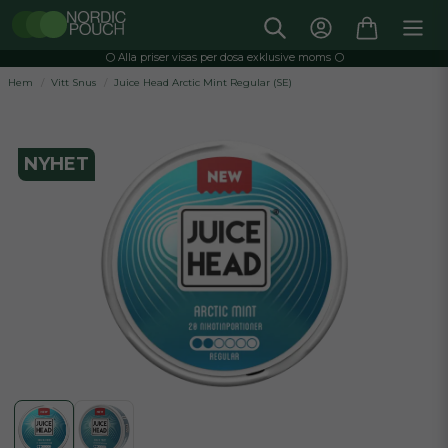
⚪️ Alla priser visas per dosa exklusive moms ⚪️
Hem
Vitt Snus
Juice Head Arctic Mint Regular (SE)
NYHET