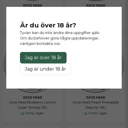
JUICE HEAD
JUICE HEAD
Juice Head Arctic Mint Super
Juice Head Blueberry Lemon
Strong (SE)
Regular (SE)
Finns i lager
Finns i lager
Är du över 18 år?
Tyvärr kan du inte ändra dina uppgifter själv.
Om du behöver göra några uppdateringar,
vänligen kontakta oss.
Jag är över 18 år
Jag är under 18 år
JUICE HEAD
JUICE HEAD
Juice Head Blueberry Lemon
Juice Head Peach Pineapple
Super Strong (SE)
Regular (SE)
Finns i lager
Finns i lager