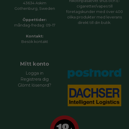
nikotinpåsar/vitt snus och E-
43634 Askim
cigaretter/vapes till
Gothenburg, Sweden
företagskunder med över 400
olika produkter med leverans
Öppettider:
direkt till din butik.
måndag-fredag: 09-17
Kontakt:
Besök
kontakt
Mitt konto
Logga in
Registrera dig
Glömt lösenord?