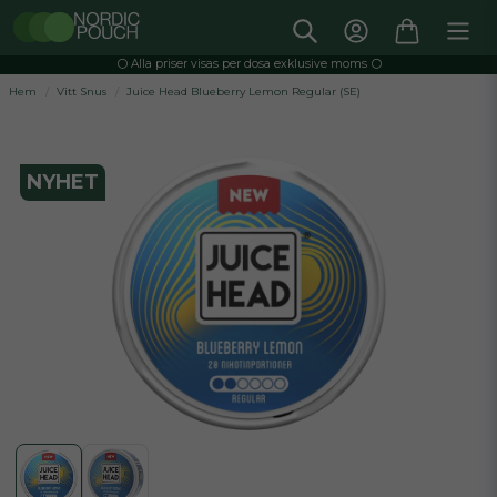
⚪️ Alla priser visas per dosa exklusive moms ⚪️
Hem
Vitt Snus
Juice Head Blueberry Lemon Regular (SE)
NYHET