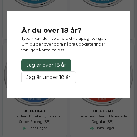
JUICE HEAD
JUICE HEAD
Juice Head Arctic Mint Regular
Juice Head Arctic Mint Super
(SE)
Strong (SE)
Är du över 18 år?
Finns i lager
Finns i lager
Tyvärr kan du inte ändra dina uppgifter själv.
Om du behöver göra några uppdateringar,
vänligen kontakta oss.
Jag är över 18 år
Jag är under 18 år
JUICE HEAD
JUICE HEAD
Juice Head Blueberry Lemon
Juice Head Peach Pineapple
Super Strong (SE)
Regular (SE)
Finns i lager
Finns i lager