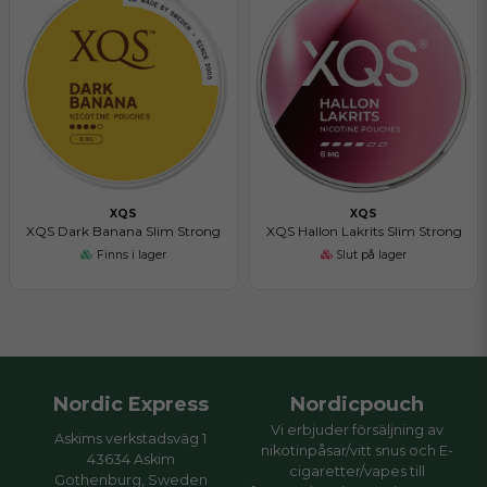
XQS
XQS
XQS Dark Banana Slim Strong
XQS Hallon Lakrits Slim Strong
Finns i lager
Slut på lager
Nordic Express
Nordicpouch
Vi erbjuder försäljning av
Askims verkstadsväg 1
nikotinpåsar/vitt snus och E-
43634 Askim
cigaretter/vapes till
Gothenburg, Sweden