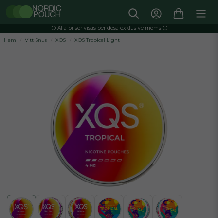
⚪️ Alla priser visas per dosa exklusive moms ⚪️
Hem
Vitt Snus
XQS
XQS Tropical Light