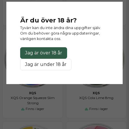
XQS
XQS
XQS Fizzy Peach Slim Strong
XQS Apple Crisp Slim Strong
Finns i lager
Finns i lager
Är du över 18 år?
Tyvärr kan du inte ändra dina uppgifter själv.
Om du behöver göra några uppdateringar,
vänligen kontakta oss.
Jag är över 18 år
Jag är under 18 år
XQS
XQS
XQS Orange Squeeze Slim
XQS Cola Lime 8mg
Strong
Finns i lager
Finns i lager