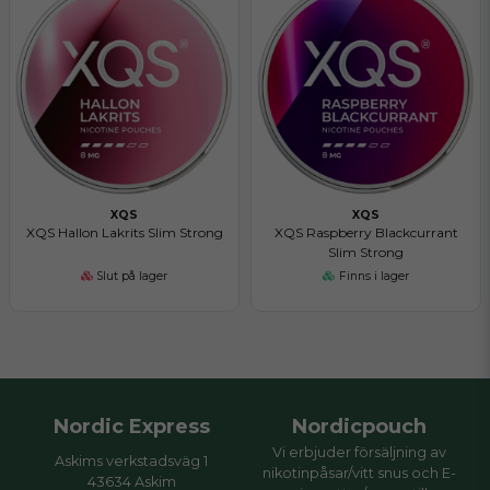
XQS
XQS
XQS Hallon Lakrits Slim Strong
XQS Raspberry Blackcurrant
Slim Strong
Slut på lager
Finns i lager
Nordic Express
Nordicpouch
Vi erbjuder försäljning av
Askims verkstadsväg 1
nikotinpåsar/vitt snus och E-
43634 Askim