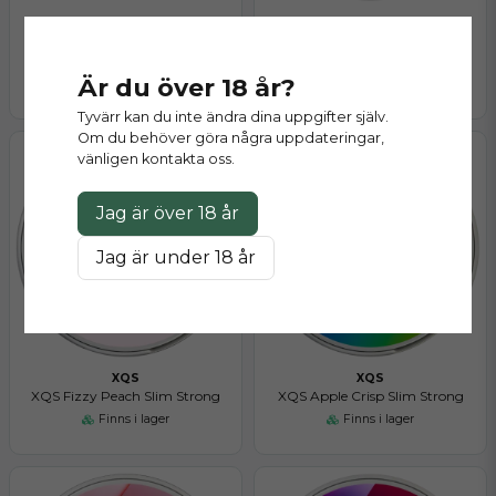
XQS
XQS
XQS Dark Banana Slim Strong
XQS Orange Squeeze Slim
Strong
Är du över 18 år?
Finns i lager
Finns i lager
Tyvärr kan du inte ändra dina uppgifter själv.
Om du behöver göra några uppdateringar,
vänligen kontakta oss.
Jag är över 18 år
Jag är under 18 år
XQS
XQS
XQS Fizzy Peach Slim Strong
XQS Apple Crisp Slim Strong
Finns i lager
Finns i lager