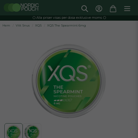
⚪️ Alla priser visas per dosa exklusive moms ⚪️
Hem
Vitt Snus
XQS
XQS The Spearmint 6mg