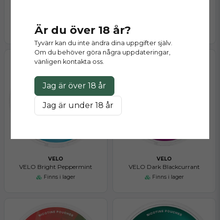
VELO
VELO
VELO Tropical Mango High Nic
VELO Dark Cherry Mini
Är du över 18 år?
Finns i lager
Finns i lager
Tyvärr kan du inte ändra dina uppgifter själv.
Om du behöver göra några uppdateringar,
vänligen kontakta oss.
Jag är över 18 år
Jag är under 18 år
VELO
VELO
VELO Bright Peppermint
VELO Dark Blackcurrant
Finns i lager
Finns i lager