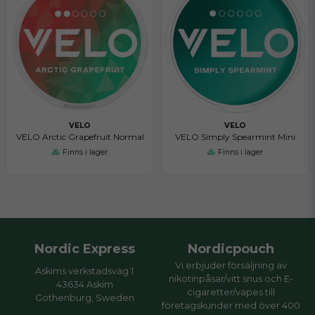
VELO
VELO
VELO Arctic Grapefruit Normal
VELO Simply Spearmint Mini
Finns i lager
Finns i lager
Nordic Express
Nordicpouch
Vi erbjuder försäljning av
Askims verkstadsväg 1
nikotinpåsar/vitt snus och E-
43634 Askim
cigaretter/vapes till
Gothenburg, Sweden
företagskunder med över 400