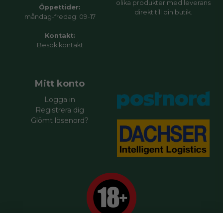
olika produkter med leverans
Öppettider:
direkt till din butik.
måndag-fredag: 09-17
Kontakt:
Besök
kontakt
Mitt konto
Logga in
Registrera dig
Glömt lösenord?