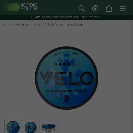
⚪️ Alla priser visas per dosa exklusive moms ⚪️
Hem
Vitt Snus
Velo
VELO Peppermint Storm