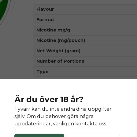
Flavour
Format
Nicotine mg/g
Nicotine (mg/pouch)
Net Weight (gram)
Number of Portions
Type
Är du över 18 år?
Denna produkt innehåller nikotin so
Tyvärr kan du inte ändra dina uppgifter
äm
själv. Om du behöver göra några
uppdateringar, vänligen kontakta oss.