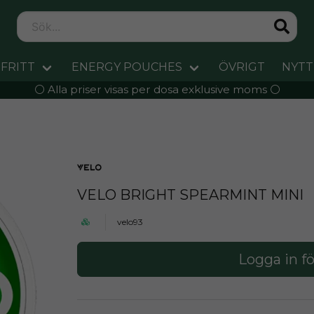
FRITT
ENERGY POUCHES
ÖVRIGT
NYTT
⚪️ Alla priser visas per dosa exklusive moms ⚪️
VELO BRIGHT SPEARMINT MINI
velo93
Logga in fö