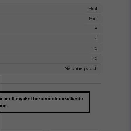
Mint
Mini
8
4
10
20
Nicotine pouch
m är ett mycket beroendeframkallande
ne.