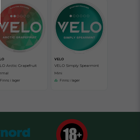
LO
VELO
LO Arctic Grapefruit
VELO Simply Spearmint
rmal
Mini
Finns i lager
Finns i lager