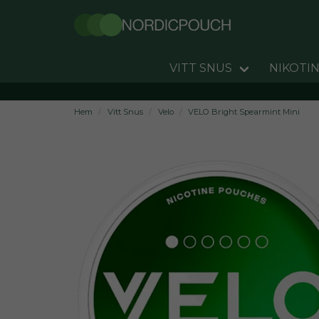
VITT SNUS
NIKOTIN
Hem
Vitt Snus
Velo
VELO Bright Spearmint Mini