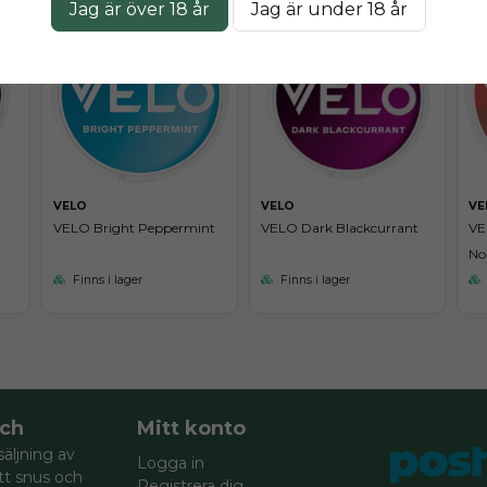
Jag är över 18 år
Jag är under 18 år
VELO
VELO
VE
VELO Bright Peppermint
VELO Dark Blackcurrant
VE
No
Finns i lager
Finns i lager
ch
Mitt konto
säljning av
Logga in
itt snus och
Registrera dig