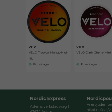
VELO
VELO
VELO Tropical Mango High
VELO Dark Cherry Mini
Nic
Finns i lager
Finns i lager
Nordic Express
Nordicpou
Vi erbjuder för
Askims verkstadsväg 1
nikotinpåsar/v
43634 Askim