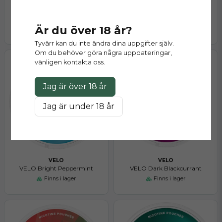
VELO
VELO
VELO Tropical Mango High Nic
VELO Dark Cherry Mini
Är du över 18 år?
Finns i lager
Finns i lager
Tyvärr kan du inte ändra dina uppgifter själv.
Om du behöver göra några uppdateringar,
vänligen kontakta oss.
Jag är över 18 år
Jag är under 18 år
VELO
VELO
VELO Bright Peppermint
VELO Dark Blackcurrant
Finns i lager
Finns i lager