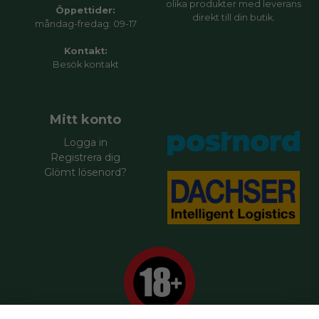
olika produkter med leverans
Öppettider:
direkt till din butik.
måndag-fredag: 09-17
Kontakt:
Besök
kontakt
Mitt konto
Logga in
Registrera dig
Glömt lösenord?