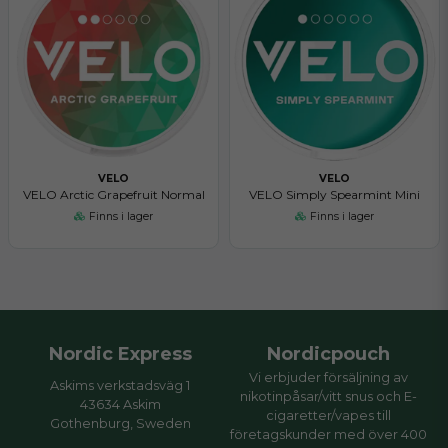
VELO
VELO
VELO Arctic Grapefruit Normal
VELO Simply Spearmint Mini
Finns i lager
Finns i lager
Nordic Express
Nordicpouch
Vi erbjuder försäljning av
Askims verkstadsväg 1
nikotinpåsar/vitt snus och E-
43634 Askim
cigaretter/vapes till
Gothenburg, Sweden
företagskunder med över 400