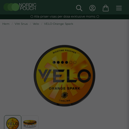
⚪️ Alla priser visas per dosa exklusive moms ⚪️
Hem
Vitt Snus
Velo
VELO Orange Spark