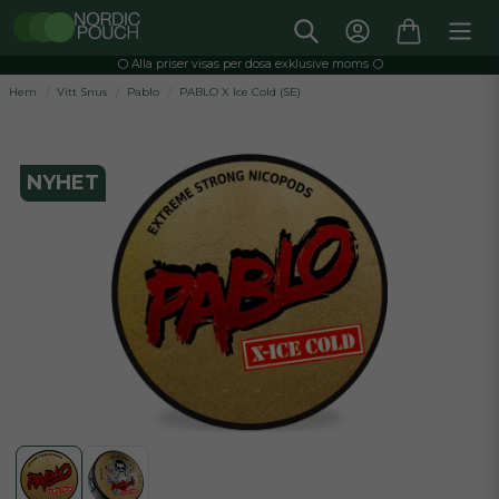
⚪️ Alla priser visas per dosa exklusive moms ⚪️
Hem
Vitt Snus
Pablo
PABLO X Ice Cold (SE)
NYHET