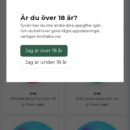
ZYN
ZYN
ZYN Red Berry Fizz Slim S2
ZYN Red Berry Fizz Slim S4
Är du över 18 år?
Finns i lager
Finns i lager
Tyvärr kan du inte ändra dina uppgifter själv.
Om du behöver göra några uppdateringar,
vänligen kontakta oss.
Jag är över 18 år
Jag är under 18 år
ZYN
ZYN
ZYN Red Berry Fizz Slim S3
ZYN Cactus Spice Slim S4
Finns i lager
Finns i lager