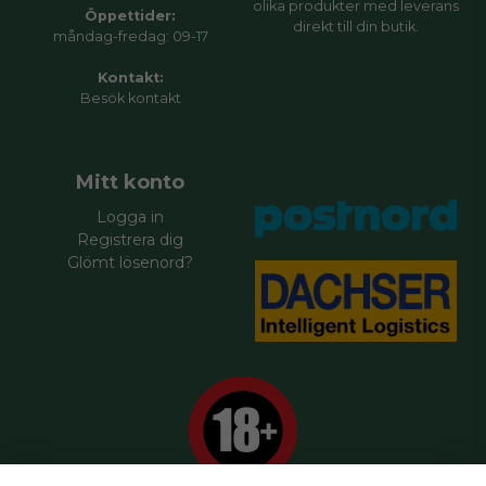
olika produkter med leverans
Öppettider:
direkt till din butik.
måndag-fredag: 09-17
Kontakt:
Besök
kontakt
Mitt konto
Logga in
Registrera dig
Glömt lösenord?