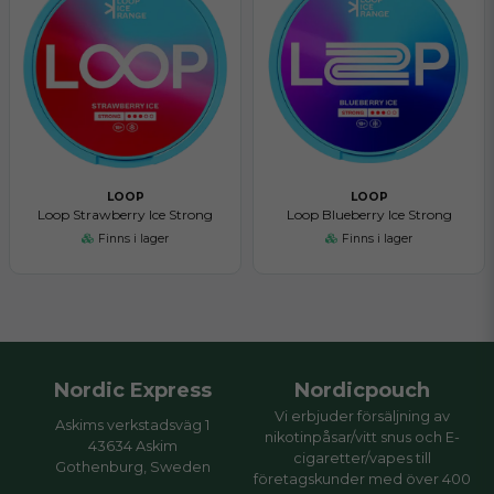
LOOP
LOOP
Loop Strawberry Ice Strong
Loop Blueberry Ice Strong
Finns i lager
Finns i lager
Nordic Express
Nordicpouch
Vi erbjuder försäljning av
Askims verkstadsväg 1
nikotinpåsar/vitt snus och E-
43634 Askim
cigaretter/vapes till
Gothenburg, Sweden
företagskunder med över 400