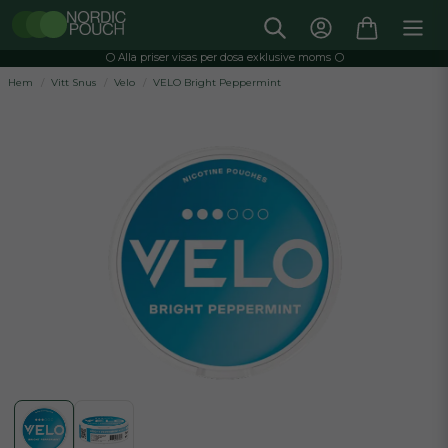
⚪️ Alla priser visas per dosa exklusive moms ⚪️
Hem
Vitt Snus
Velo
VELO Bright Peppermint