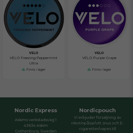
VELO
VELO
VELO Freezing Peppermint
VELO Purple Grape
Ultra
Finns i lager
Finns i lager
Nordic Express
Nordicpouch
Vi erbjuder försäljning av
Askims verkstadsväg 1
nikotinpåsar/vitt snus och E-
43634 Askim
cigaretter/vapes till
Gothenburg, Sweden