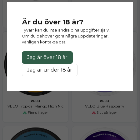
VELO
VELO
VELO Simply Spearmint Mini
VELO Arctic Grapefruit Normal
Finns i lager
Slut på lager
Är du över 18 år?
Tyvärr kan du inte ändra dina uppgifter själv.
Om du behöver göra några uppdateringar,
vänligen kontakta oss.
Jag är över 18 år
Jag är under 18 år
VELO
VELO
VELO Tropical Mango High Nic
VELO Blue Raspberry
Finns i lager
Slut på lager