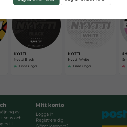
NYYTTI
NYYTTI
S
Nyytti Black
Nyytti White
Sm
Finns i lager
Finns i lager
ch
Mitt konto
säljning av
Logga in
itt snus och
Registrera dig
pes till
Glömt lösenord?