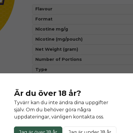
Flavour
Format
Nicotine mg/g
Nicotine (mg/pouch)
Net Weight (gram)
Number of Portions
Type
Är du över 18 år?
Denna produkt innehåller nikotin so
Tyvärr kan du inte ändra dina uppgifter
äm
själv. Om du behöver göra några
uppdateringar, vänligen kontakta oss.
Jag är över 18 år
Jag är under 18 år