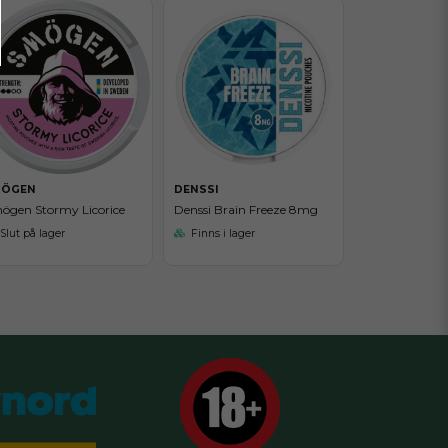
MÖGEN
DENSSI
ögen Stormy Licorice
Denssi Brain Freeze 8mg
Slut på lager
Finns i lager