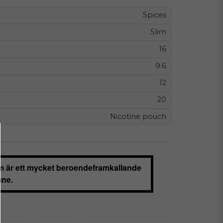
Spices
Slim
16
9.6
12
20
Nicotine pouch
m är ett mycket beroendeframkallande
ne.