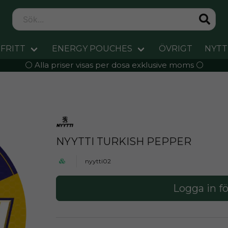
FRITT
ENERGY POUCHES
ÖVRIGT
NYTT
⚪️ Alla priser visas per dosa exklusive moms ⚪️
NYYTTI TURKISH PEPPER
nyytti02
Logga in fö