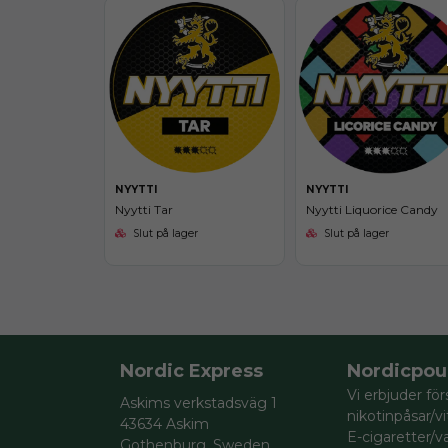
NYYTTI
NYYTTI
Nyytti Liquorice Candy
Nyytti Tar
Slut på lager
Slut på lager
Nordic Express
Nordicpou
Vi erbjuder för
Askims verkstadsväg 1
nikotinpåsar/v
43634 Askim
E-cigaretter/va
Gothenburg, Sweden