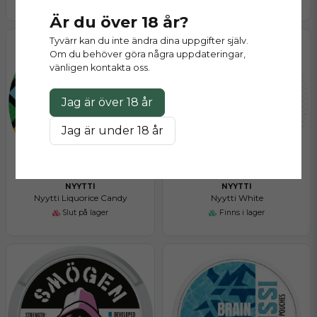
Är du över 18 år?
Tyvärr kan du inte ändra dina uppgifter själv.
Om du behöver göra några uppdateringar,
vänligen kontakta oss.
Jag är över 18 år
Jag är under 18 år
NYYTTI
NYYTTI
Nyytti Liquorice Candy
Nyytti White
Slut på lager
Finns i lager