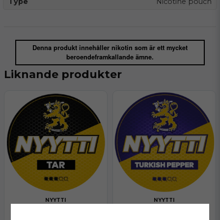
Type
Nicotine pouch
Denna produkt innehåller nikotin som är ett mycket
beroendeframkallande ämne.
Liknande produkter
NYYTTI
NYYTTI
Nyytti Turkish Pepper
Nyytti Tar
Slut på lager
Finns i lager