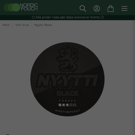
⚪️ Alla priser visas per dosa exklusive moms ⚪️
Hem
Vitt Snus
Nyytti Black