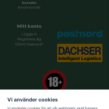
Kontakt:
Besök
kontakt
Mitt konto
Logga in
Registrera dig
Glömt lösenord?
Vi använder cookies
Vi använder cookies för att vår webbplats skall fungera
Försäljningsvillkor