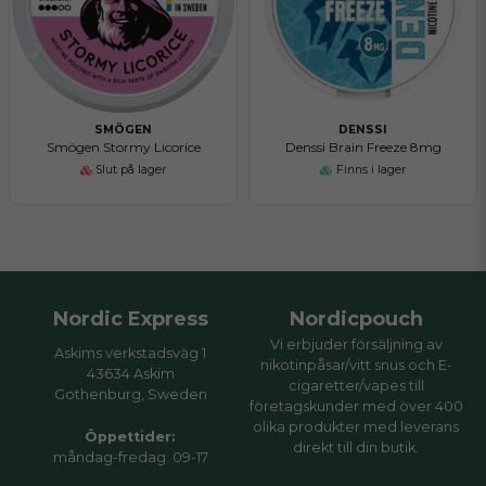
SMÖGEN
DENSSI
Smögen Stormy Licorice
Denssi Brain Freeze 8mg
Slut på lager
Finns i lager
Nordic Express
Nordicpouch
Vi erbjuder försäljning av
Askims verkstadsväg 1
nikotinpåsar/vitt snus och E-
43634 Askim
cigaretter/vapes till
Gothenburg, Sweden
företagskunder med över 400
olika produkter med leverans
Öppettider:
direkt till din butik.
måndag-fredag: 09-17