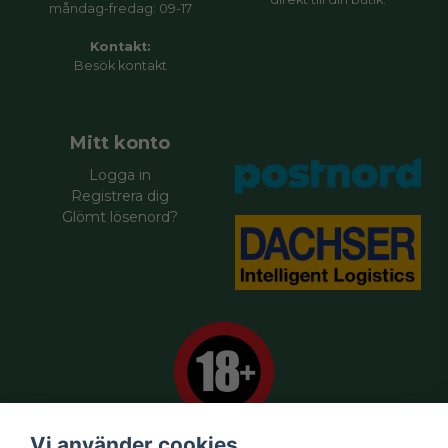
måndag-fredag: 09-17
Kontakt:
Besök
kontakt
Mitt konto
Logga in
Registrera dig
Glömt lösenord?
Vi använder cookies