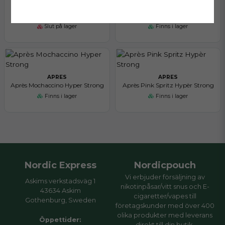
APRES
APRES
Après Blueberry Hyper Strong
Après Banana Hyper Strong
Slut på lager
Finns i lager
APRES
APRES
Après Mochaccino Hyper Strong
Après Pink Spritz Hypèr Strong
Finns i lager
Finns i lager
Nordic Express
Nordicpouch
Vi erbjuder försäljning av
Askims verkstadsväg 1
nikotinpåsar/vitt snus och E-
43634 Askim
cigaretter/vapes till
Gothenburg, Sweden
företagskunder med över 400
olika produkter med leverans
Öppettider:
direkt till din butik.