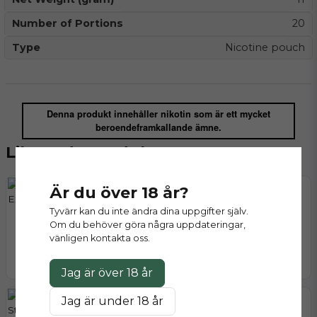
Number of Portions
20
Type
Nicotine pouch
Denna produkt innehåller nikotin som är ett mycket
beroendeframkallande ämne.
Liknande produkter
Är du över 18 år?
Tyvärr kan du inte ändra dina uppgifter själv.
APRES
APRES
Om du behöver göra några uppdateringar,
Après Tangerine Spritz Extra
Après Tangerine Spritz Hyper
vänligen kontakta oss.
Strong
Strong
Slut på lager
Finns i lager
Jag är över 18 år
Jag är under 18 år