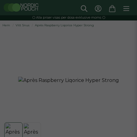
⚪️ Alla priser visas per dosa exklusive moms ⚪️
Hem
Vitt Snus
Après Raspberry Liqorice Hyper Strong