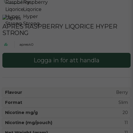
APRÈS RASPBERRY LIQORICE HYPER
STRONG
apres40
Logga in för att handla
Flavour
Berry
Format
Slim
Nicotine mg/g
20
Nicotine (mg/pouch)
11
Net Weight (gram)
11