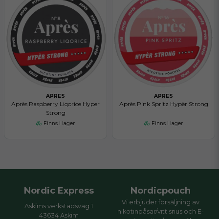
APRES
APRES
Après Raspberry Liqorice Hyper
Après Pink Spritz Hypèr Strong
Strong
Finns i lager
Finns i lager
Nordic Express
Nordicpouch
Vi erbjuder försäljning av
Askims verkstadsväg 1
nikotinpåsar/vitt snus och E-
43634 Askim