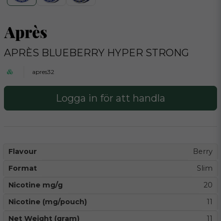
APRÈS BLUEBERRY HYPER STRONG
apres32
Logga in för att handla
Flavour
Berry
Format
Slim
Nicotine mg/g
20
Nicotine (mg/pouch)
11
Net Weight (gram)
11