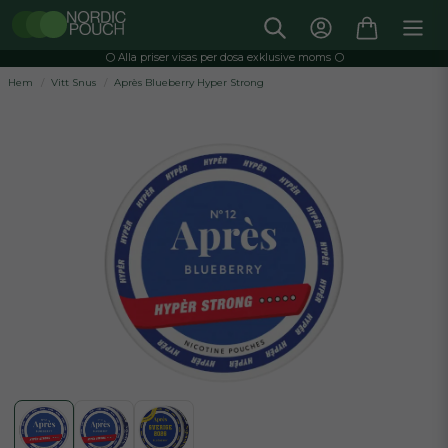
⚪️ Alla priser visas per dosa exklusive moms ⚪️
Hem
Vitt Snus
Après Blueberry Hyper Strong