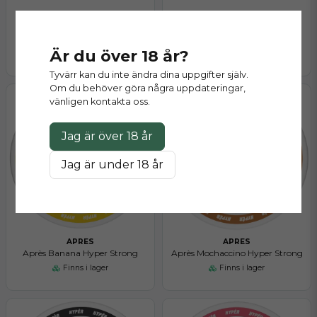
APRES
APRES
Après Tangerine Spritz Extra
Après Tangerine Spritz Hyper
Strong
Strong
Är du över 18 år?
Slut på lager
Finns i lager
Tyvärr kan du inte ändra dina uppgifter själv.
Om du behöver göra några uppdateringar,
vänligen kontakta oss.
Jag är över 18 år
Jag är under 18 år
APRES
APRES
Après Banana Hyper Strong
Après Mochaccino Hyper Strong
Finns i lager
Finns i lager