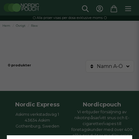
⚪️ Alla priser visas per dosa exklusive moms ⚪️
Hem
Övrigt
Raw
0 produkter
Namn A-Ö
Nordic Express
Nordicpouch
Vi erbjuder försäljning av
Askims verkstadsväg 1
nikotinpåsar/vitt snus och E-
43634 Askim
cigaretter/vapes till
Gothenburg, Sweden
företagskunder med över 400
olika produkter med leverans
Öppettider: