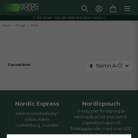
⚪️ Alla priser visas per dosa exklusive moms ⚪️
Hem
Övrigt
JIWA
0 produkter
Namn A-Ö
Nordic Express
Nordicpouch
Vi erbjuder försäljning av
Askims verkstadsväg 1
nikotinpåsar/vitt snus och E-
43634 Askim
cigaretter/vapes till
Gothenburg, Sweden
företagskunder med över 400
olika produkter med leverans
Öppettider: