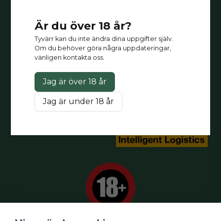
direkt till din butik.
måndag-fredag: 09-17
Är du över 18 år?
Kontakt:
Besök
kontakt
Tyvärr kan du inte ändra dina uppgifter själv.
Om du behöver göra några uppdateringar,
vänligen kontakta oss.
Mitt konto
Jag är över 18 år
Logga in
Registrera dig
Jag är under 18 år
Glömt lösenord?