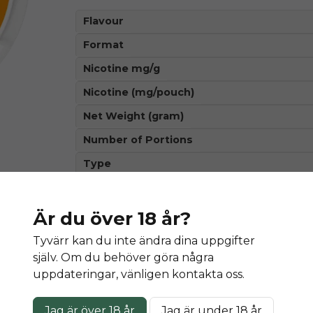
Flavour
Format
Nicotine mg/g
Nicotine (mg/pouch)
Net Weight (gram)
Number of Portions
Type
Är du över 18 år?
Denna produkt innehåller nikotin so
Tyvärr kan du inte ändra dina uppgifter
äm
själv. Om du behöver göra några
uppdateringar, vänligen kontakta oss.
Jag är över 18 år
Jag är under 18 år