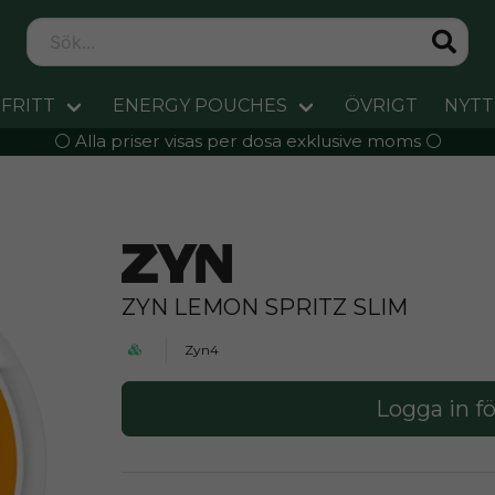
FRITT
ENERGY POUCHES
ÖVRIGT
NYTT
⚪️ Alla priser visas per dosa exklusive moms ⚪️
ZYN LEMON SPRITZ SLIM
Zyn4
Logga in fö