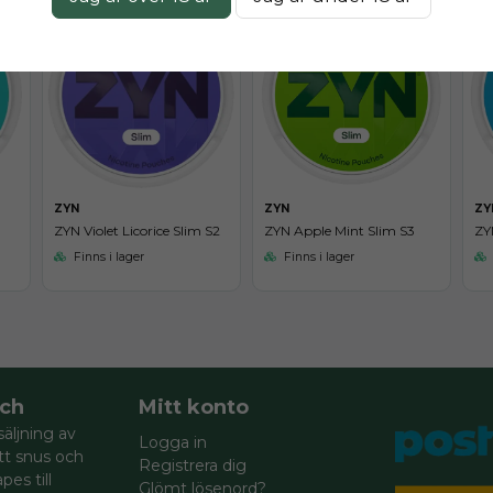
ZYN
ZYN
ZY
ZYN Violet Licorice Slim S2
ZYN Apple Mint Slim S3
ZY
Finns i lager
Finns i lager
ch
Mitt konto
säljning av
Logga in
itt snus och
Registrera dig
pes till
Glömt lösenord?