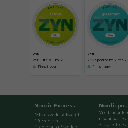
ZYN
ZYN
ZYN Citrus Slim S3
ZYN Spearmint Slim S3
Finns i lager
Finns i lager
Nordic Express
Nordicpou
Vi erbjuder för
Askims verkstadsväg 1
nikotinpåsar/v
43634 Askim
E-cigaretter/va
Gothenburg, Sweden