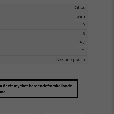
Citrus
Slim
9
6
14.7
21
Nicotine pouch
m är ett mycket beroendeframkallande
ne.