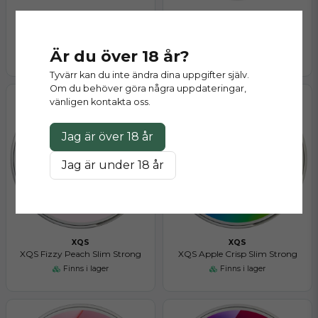
XQS
XQS
XQS Dark Banana Slim Strong
XQS Orange Squeeze Slim
Strong
Är du över 18 år?
Finns i lager
Finns i lager
Tyvärr kan du inte ändra dina uppgifter själv.
Om du behöver göra några uppdateringar,
vänligen kontakta oss.
Jag är över 18 år
Jag är under 18 år
XQS
XQS
XQS Fizzy Peach Slim Strong
XQS Apple Crisp Slim Strong
Finns i lager
Finns i lager