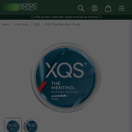
⚪️ Alla priser visas per dosa exklusive moms ⚪️
Hem
Vitt Snus
XQS
XQS The Menthol 11mg