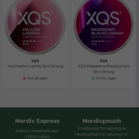
XQS
XQS
XQS Hallon Lakrits Slim Strong
XQS Raspberry Blackcurrant
Slim Strong
Slut på lager
Finns i lager
Nordic Express
Nordicpouch
Vi erbjuder försäljning av
Askims verkstadsväg 1
nikotinpåsar/vitt snus och E-
43634 Askim