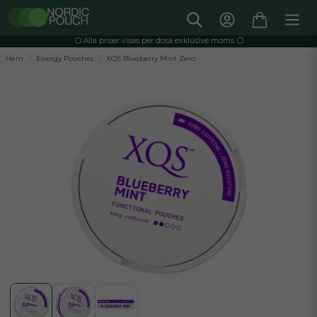
⚪️ Alla priser visas per dosa exklusive moms ⚪️
Hem
Energy Pouches
XQS Blueberry Mint Zero