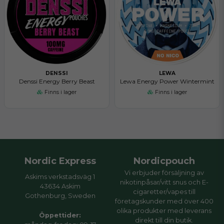
DENSSI
LEWA
Denssi Energy Berry Beast
Lewa Energy Power Wintermint
Finns i lager
Finns i lager
Nordic Express
Nordicpouch
Vi erbjuder försäljning av
Askims verkstadsväg 1
nikotinpåsar/vitt snus och E-
43634 Askim
cigaretter/vapes till
Gothenburg, Sweden
företagskunder med över 400
olika produkter med leverans
Öppettider:
direkt till din butik.