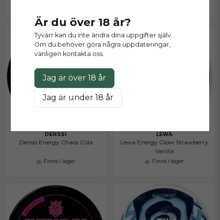
Slut på lager
Finns i lager
Är du över 18 år?
Tyvärr kan du inte ändra dina uppgifter själv.
Om du behöver göra några uppdateringar,
vänligen kontakta oss.
Jag är över 18 år
Jag är under 18 år
DENSSI
LEWA
Denssi Energy Chaos Cola
Lewa Energy Glow Strawberry
Vanilla
Finns i lager
Finns i lager