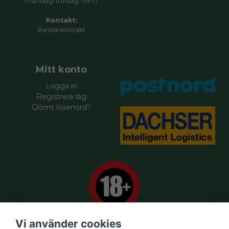
måndag-fredag: 09-17
Kontakt:
Besök
kontakt
Mitt konto
Logga in
Registrera dig
Glömt lösenord?
Vi använder cookies