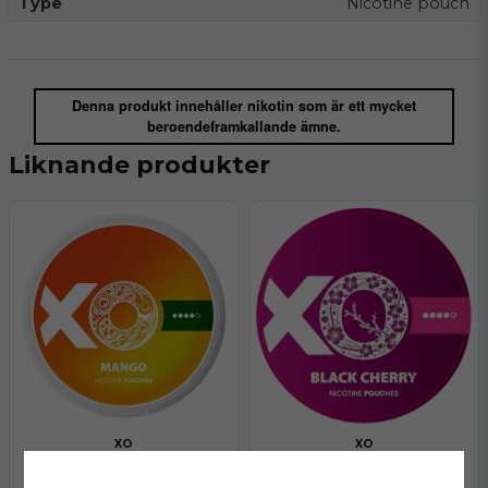
Type
Nicotine pouch
Denna produkt innehåller nikotin som är ett mycket
beroendeframkallande ämne.
Liknande produkter
XO
XO
XO Mango
XO Black Cherry
Finns i lager
Finns i lager