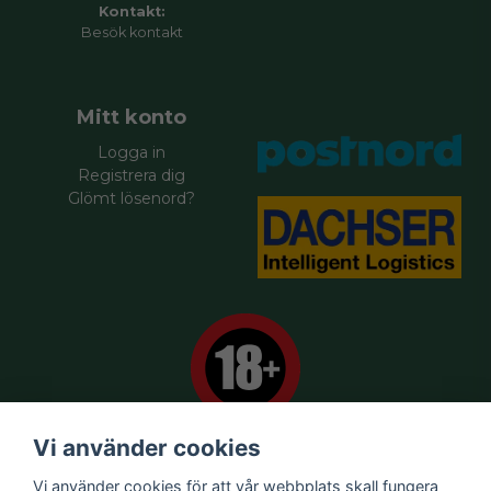
Kontakt:
Besök
kontakt
Mitt konto
Logga in
Registrera dig
Glömt lösenord?
Vi använder cookies
Vi använder cookies för att vår webbplats skall fungera
Försäljningsvillkor