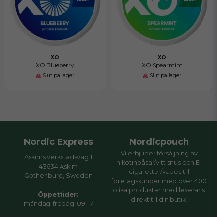
XO
XO
XO Blueberry
XO Spearmint
Slut på lager
Slut på lager
Nordic Express
Nordicpouch
Vi erbjuder försäljning av
Askims verkstadsväg 1
nikotinpåsar/vitt snus och E-
43634 Askim
cigaretter/vapes till
Gothenburg, Sweden
företagskunder med över 400
olika produkter med leverans
Öppettider:
direkt till din butik.
måndag-fredag: 09-17