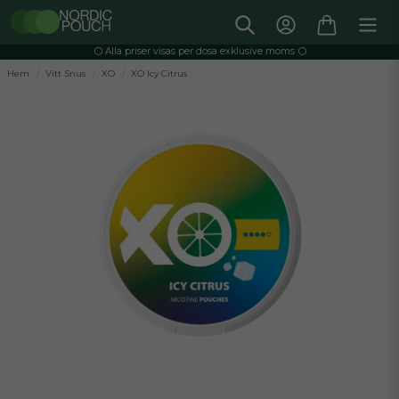
⚪️ Alla priser visas per dosa exklusive moms ⚪️
Hem
Vitt Snus
XO
XO Icy Citrus