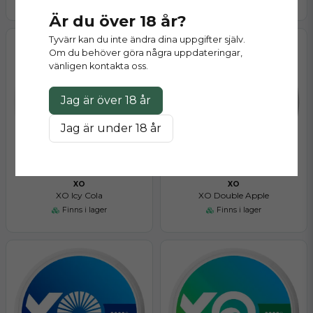
Är du över 18 år?
Tyvärr kan du inte ändra dina uppgifter själv.
Om du behöver göra några uppdateringar,
vänligen kontakta oss.
Jag är över 18 år
Jag är under 18 år
XO
XO
XO Icy Cola
XO Double Apple
Finns i lager
Finns i lager