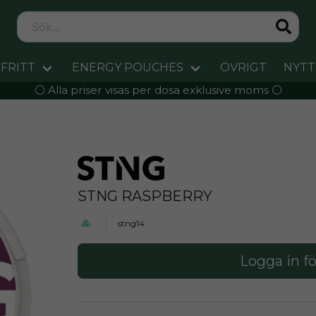
FRITT
ENERGY POUCHES
ÖVRIGT
NYTT
⚪️ Alla priser visas per dosa exklusive moms ⚪️
STNG RASPBERRY
stng14
Logga in fö