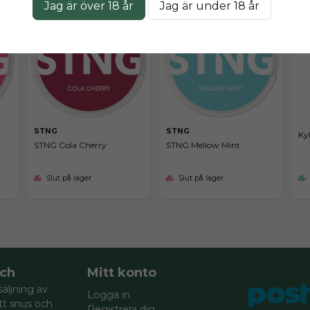
Jag är över 18 år
Jag är under 18 år
STNG
STNG
Ky
STNG Cola Cherry
STNG Mellow Mint
Slut på lager
Slut på lager
ch
Mitt konto
säljning av
Logga in
itt snus och
Registrera dig