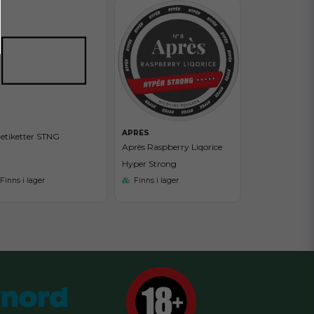
APRES
letiketter STNG
Après Raspberry Liqorice
Hyper Strong
Finns i lager
Finns i lager