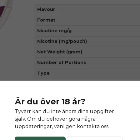
Flavour
Format
Nicotine mg/g
Nicotine (mg/pouch)
Net Weight (gram)
Number of Portions
Type
Är du över 18 år?
Denna produkt innehåller nikotin so
Tyvärr kan du inte ändra dina uppgifter
äm
själv. Om du behöver göra några
uppdateringar, vänligen kontakta oss.