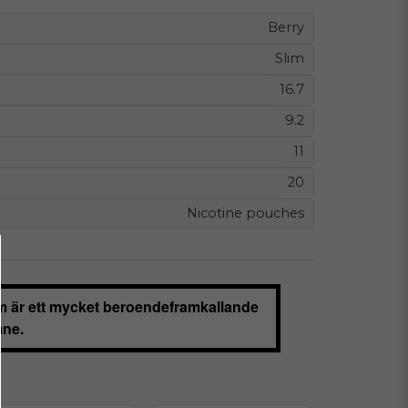
Berry
Slim
16.7
9.2
11
20
Nicotine pouches
m är ett mycket beroendeframkallande
ne.