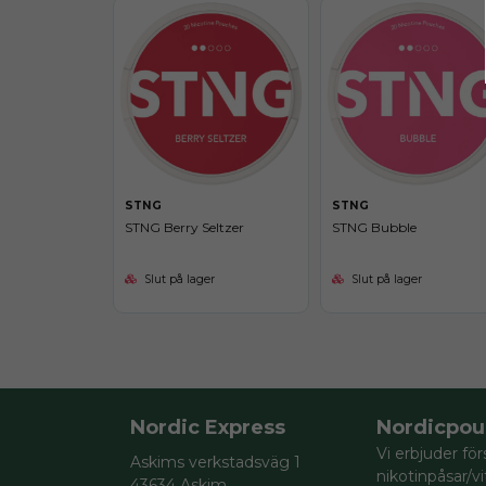
STNG
STNG
STNG Berry Seltzer
STNG Bubble
Slut på lager
Slut på lager
Nordic Express
Nordicpou
Vi erbjuder för
Askims verkstadsväg 1
nikotinpåsar/v
43634 Askim