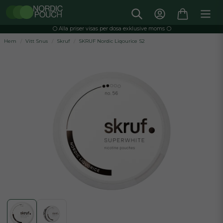
⚪️ Alla priser visas per dosa exklusive moms ⚪️
Hem
Vitt Snus
Skruf
SKRUF Nordic Liqourice S2