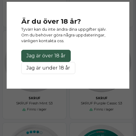
SKRUF
SKRUF
SKRUF Purple Cassice S2
SKRUF Fresh Mint S2
Finns i lager
Finns i lager
Är du över 18 år?
Tyvärr kan du inte ändra dina uppgifter själv.
Om du behöver göra några uppdateringar,
vänligen kontakta oss.
Jag är över 18 år
Jag är under 18 år
SKRUF
SKRUF
SKRUF Fresh Mint S3
SKRUF Purple Cassic S3
Finns i lager
Finns i lager