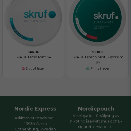
SKRUF
SKRUF
SKRUF Fresh Mint S4
SKRUF Frozen Mint Superslim
S4
Slut på lager
Finns i lager
Nordic Express
Nordicpouch
Vi erbjuder försäljning av
Askims verkstadsväg 1
nikotinpåsar/vitt snus och E-
43634 Askim
cigaretter/vapes till
Gothenburg, Sweden