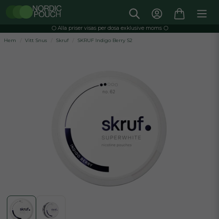
⚪️ Alla priser visas per dosa exklusive moms ⚪️
Hem
Vitt Snus
Skruf
SKRUF Indigo Berry S2