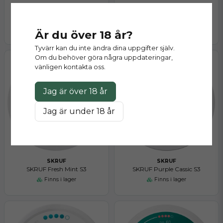
SKRUF
SKRUF
SKRUF Purple Cassice S2
SKRUF Fresh Mint S2
Finns i lager
Finns i lager
Är du över 18 år?
Tyvärr kan du inte ändra dina uppgifter själv.
Om du behöver göra några uppdateringar,
vänligen kontakta oss.
Jag är över 18 år
Jag är under 18 år
SKRUF
SKRUF
SKRUF Fresh Mint S3
SKRUF Purple Cassic S3
Finns i lager
Finns i lager