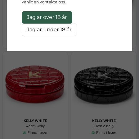
vänligen kontakta oss.
Jag är över 18 år
KELLY WHITE
KELLY WHITE
Jag är under 18 år
Golden Kelly Glitterdosa
Sky Kelly Glitterdosa
Finns i lager
Finns i lager
KELLY WHITE
KELLY WHITE
Rebel Kelly
Classic Kelly
Finns i lager
Finns i lager