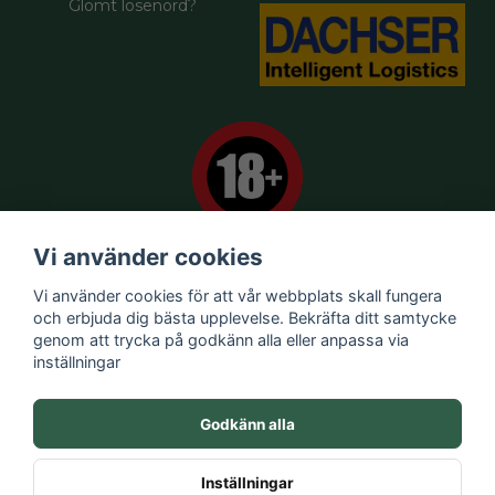
Glömt lösenord?
Vi använder cookies
Vi använder cookies för att vår webbplats skall fungera
Försäljningsvillkor
och erbjuda dig bästa upplevelse. Bekräfta ditt samtycke
Kontakta oss
genom att trycka på godkänn alla eller anpassa via
Om oss
inställningar
Integritetspolicy
Varumärken
Godkänn alla
Nytt pris
Nya Produkter
Inställningar