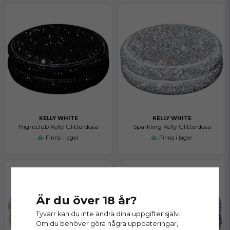
KELLY WHITE
KELLY WHITE
Nightclub Kelly Glitterdosa
Sparkling Kelly Glitterdosa
Finns i lager
Finns i lager
Är du över 18 år?
Tyvärr kan du inte ändra dina uppgifter själv.
Om du behöver göra några uppdateringar,