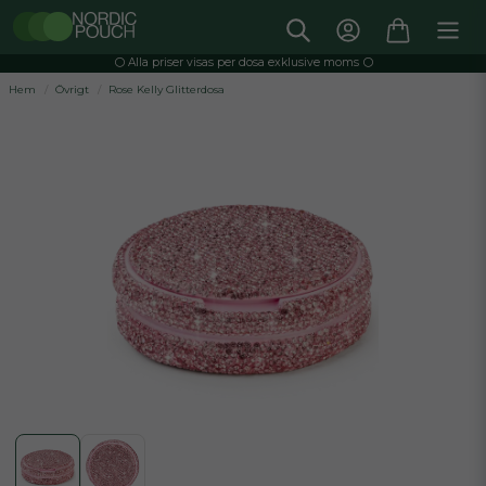
⚪️ Alla priser visas per dosa exklusive moms ⚪️
Hem
Övrigt
Rose Kelly Glitterdosa