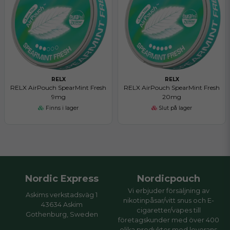
RELX
RELX
RELX AirPouch SpearMint Fresh
RELX AirPouch SpearMint Fresh
9mg
20mg
Finns i lager
Slut på lager
Nordic Express
Nordicpouch
Vi erbjuder försäljning av
Askims verkstadsväg 1
nikotinpåsar/vitt snus och E-
43634 Askim
cigaretter/vapes till
Gothenburg, Sweden
företagskunder med över 400
olika produkter med leverans