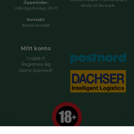
Öppettider:
direkt till din butik.
måndag-fredag: 09-17
Kontakt:
Besök
kontakt
Mitt konto
Logga in
Registrera dig
Glömt lösenord?