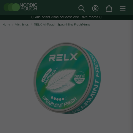
⚪️ Alla priser visas per dosa exklusive moms ⚪️
Hem
Vitt Snus
RELX AirPouch SpearMint Fresh14mg