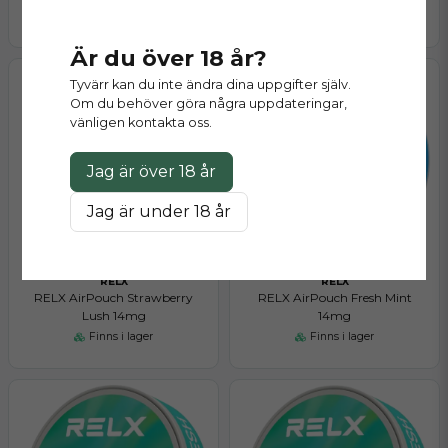
Finns i lager
Finns i lager
Är du över 18 år?
Tyvärr kan du inte ändra dina uppgifter själv.
Om du behöver göra några uppdateringar,
vänligen kontakta oss.
Jag är över 18 år
Jag är under 18 år
RELX
RELX
RELX AirPouch Strawberry
RELX AirPouch Fresh Mint
Lush 14mg
14mg
Finns i lager
Finns i lager