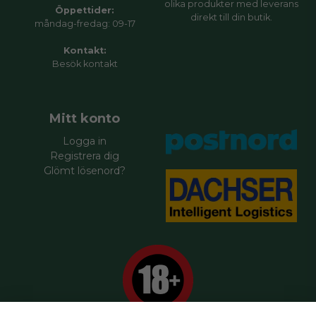
olika produkter med leverans
Öppettider:
direkt till din butik.
måndag-fredag: 09-17
Kontakt:
Besök
kontakt
Mitt konto
Logga in
Registrera dig
Glömt lösenord?