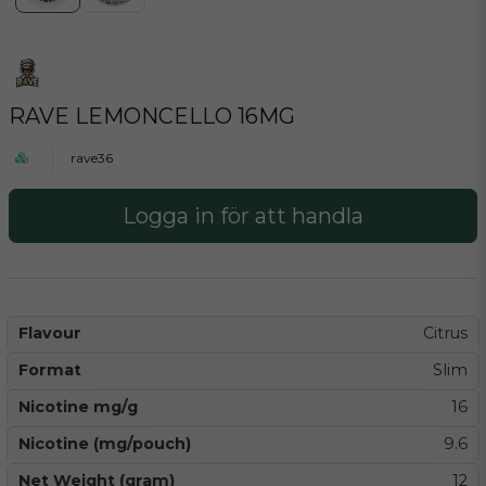
RAVE LEMONCELLO 16MG
rave36
Logga in för att handla
Flavour
Citrus
Format
Slim
Nicotine mg/g
16
Nicotine (mg/pouch)
9.6
Net Weight (gram)
12