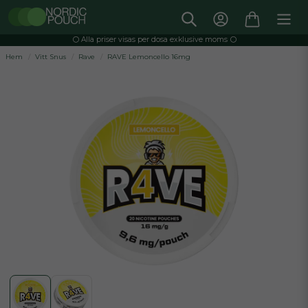
⚪️ Alla priser visas per dosa exklusive moms ⚪️
Hem
Vitt Snus
Rave
RAVE Lemoncello 16mg