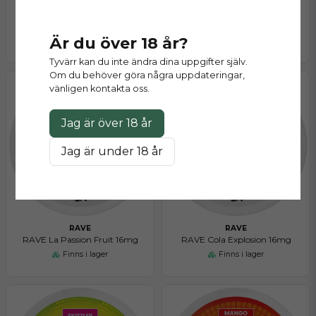
RAVE
RAVE
RAVE Mango Django 16MG
RAVE Minty Berry 16mg
Är du över 18 år?
Finns i lager
Finns i lager
Tyvärr kan du inte ändra dina uppgifter själv.
Om du behöver göra några uppdateringar,
vänligen kontakta oss.
Jag är över 18 år
Jag är under 18 år
RAVE
RAVE
RAVE La Passion Fruit 16mg
RAVE Cola Explosion 16mg
Finns i lager
Finns i lager