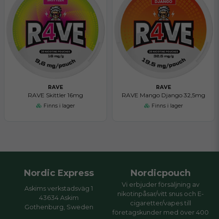
RAVE
RAVE
RAVE Skittler 16mg
RAVE Mango Django 32,5mg
Finns i lager
Finns i lager
Nordic Express
Nordicpouch
Vi erbjuder försäljning av
Askims verkstadsväg 1
nikotinpåsar/vitt snus och E-
43634 Askim
cigaretter/vapes till
Gothenburg, Sweden
företagskunder med över 400