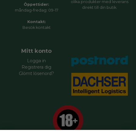
olika produkter med leverans
Öppettider:
direkt till din butik.
måndag-fredag: 09-17
Kontakt:
Besök
kontakt
Mitt konto
Logga in
Registrera dig
Glömt lösenord?