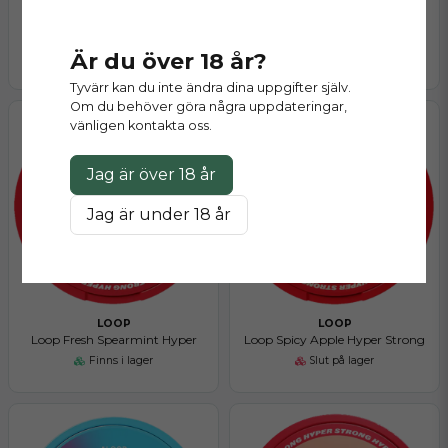
LOOP
LOOP
Loop Blueberry Ice Strong
Loop Fresh Peppermint Hyper
Är du över 18 år?
Finns i lager
Finns i lager
Tyvärr kan du inte ändra dina uppgifter själv.
Om du behöver göra några uppdateringar,
vänligen kontakta oss.
Jag är över 18 år
Jag är under 18 år
LOOP
LOOP
Loop Fresh Spearmint Hyper
Loop Spicy Apple Hyper Strong
Finns i lager
Slut på lager