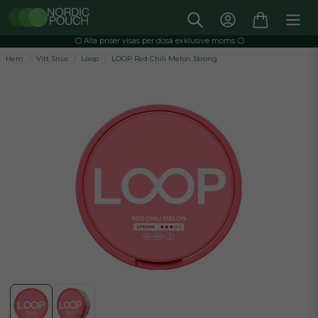
⚪️ Alla priser visas per dosa exklusive moms ⚪️
Hem
Vitt Snus
Loop
LOOP Red Chili Melon Strong