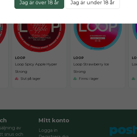
Jag är över 18 år
Jag är under 18 år
LOOP
LOOP
LO
Loop Spicy Apple Hyper
Loop Strawberry Ice
Lo
Strong
Strong
Slut på lager
Finns i lager
ch
Mitt konto
säljning av
Logga in
itt snus och
Registrera dig