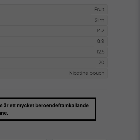
Fruit
Slim
14.2
8.9
12.5
20
Nicotine pouch
m är ett mycket beroendeframkallande
ne.