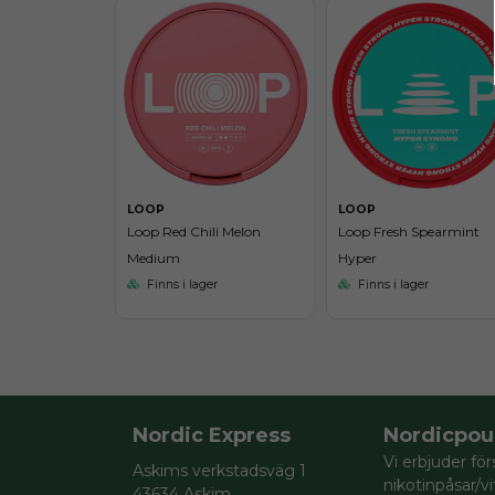
LOOP
LOOP
Loop Red Chili Melon
Loop Fresh Spearmint
Medium
Hyper
Finns i lager
Finns i lager
Nordic Express
Nordicpou
Vi erbjuder för
Askims verkstadsväg 1
nikotinpåsar/v
43634 Askim