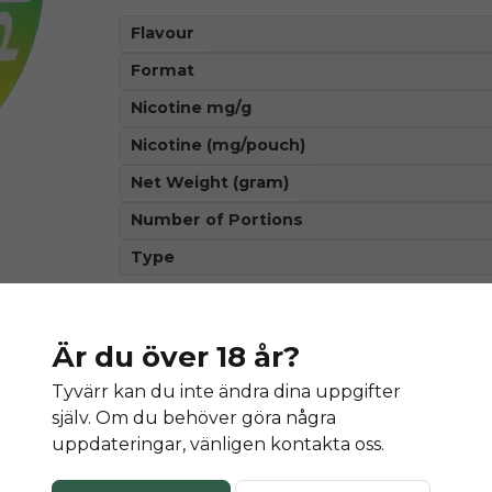
Flavour
Format
Nicotine mg/g
Nicotine (mg/pouch)
Net Weight (gram)
Number of Portions
Type
Är du över 18 år?
Denna produkt innehåller nikotin so
Tyvärr kan du inte ändra dina uppgifter
äm
själv. Om du behöver göra några
uppdateringar, vänligen kontakta oss.