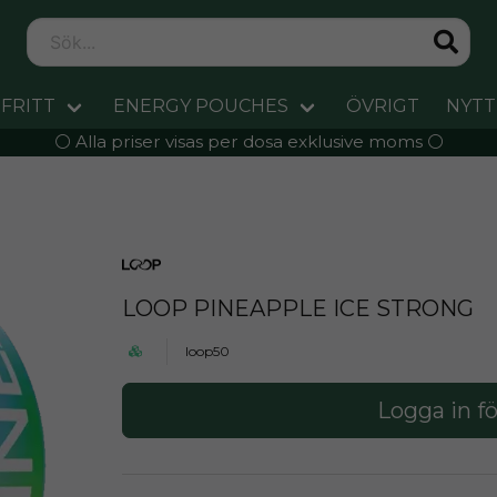
FRITT
ENERGY POUCHES
ÖVRIGT
NYTT
⚪️ Alla priser visas per dosa exklusive moms ⚪️
LOOP PINEAPPLE ICE STRONG
loop50
Logga in fö