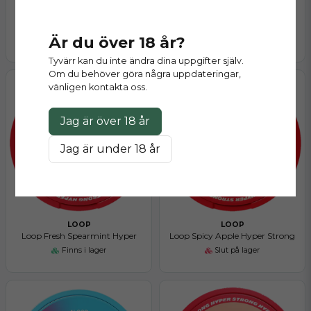
LOOP
LOOP
Loop Blueberry Ice Strong
Loop Fresh Peppermint Hyper
Är du över 18 år?
Finns i lager
Finns i lager
Tyvärr kan du inte ändra dina uppgifter själv.
Om du behöver göra några uppdateringar,
vänligen kontakta oss.
Jag är över 18 år
Jag är under 18 år
LOOP
LOOP
Loop Fresh Spearmint Hyper
Loop Spicy Apple Hyper Strong
Finns i lager
Slut på lager