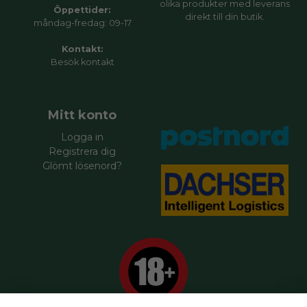
olika produkter med leverans
Öppettider:
direkt till din butik.
måndag-fredag: 09-17
Kontakt:
Besök
kontakt
Mitt konto
Logga in
Registrera dig
Glömt lösenord?