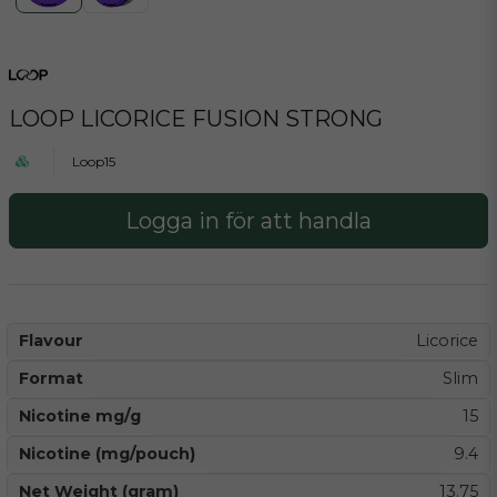
LOOP LICORICE FUSION STRONG
Loop15
Logga in för att handla
Flavour
Licorice
Format
Slim
Nicotine mg/g
15
Nicotine (mg/pouch)
9.4
Net Weight (gram)
13.75