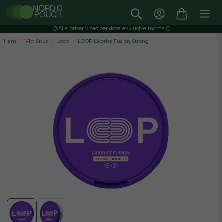
⚪️ Alla priser visas per dosa exklusive moms ⚪️
Hem
Vitt Snus
Loop
LOOP Licorice Fusion Strong