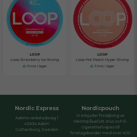
LOOP
LOOP
Loop Strawberry Ice Strong
Loop Hot Peach Hyper Strong
Finns i lager
Finns i lager
Nordic Express
Nordicpouch
Vi erbjuder försäljning av
Askims verkstadsväg 1
nikotinpåsar/vitt snus och E-
43634 Askim
cigaretter/vapes till
Gothenburg, Sweden
företagskunder med över 400