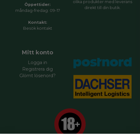
olika produkter med leverans
Öppettider:
direkt till din butik.
måndag-fredag: 09-17
Kontakt:
Besök
kontakt
Mitt konto
Logga in
Registrera dig
Glömt lösenord?