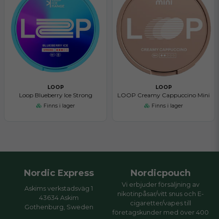
LOOP
LOOP
Loop Blueberry Ice Strong
LOOP Creamy Cappuccino Mini
Finns i lager
Finns i lager
Nordic Express
Nordicpouch
Vi erbjuder försäljning av
Askims verkstadsväg 1
nikotinpåsar/vitt snus och E-
43634 Askim
cigaretter/vapes till
Gothenburg, Sweden
företagskunder med över 400