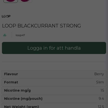
LOOP BLACKCURRANT STRONG
loop47
Logga in för att handla
Flavour
Berry
Format
Slim
Nicotine mg/g
15
Nicotine (mg/pouch)
9.4
Net Weight (gram)
12.5