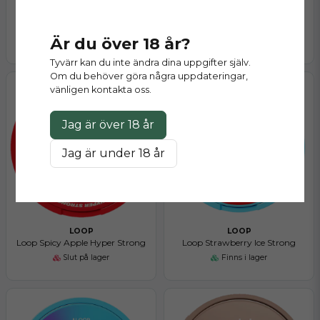
LOOP
LOOP
Loop Red Chili Melon Medium
Loop Fresh Spearmint Hyper
Är du över 18 år?
Finns i lager
Finns i lager
Tyvärr kan du inte ändra dina uppgifter själv.
Om du behöver göra några uppdateringar,
vänligen kontakta oss.
Jag är över 18 år
Jag är under 18 år
LOOP
LOOP
Loop Spicy Apple Hyper Strong
Loop Strawberry Ice Strong
Slut på lager
Finns i lager