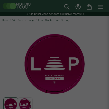
⚪️ Alla priser visas per dosa exklusive moms ⚪️
Hem
Vitt Snus
Loop
Loop Blackcurrant Strong