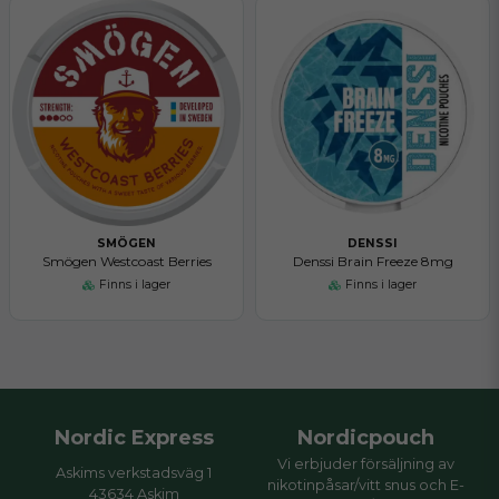
SMÖGEN
DENSSI
Smögen Westcoast Berries
Denssi Brain Freeze 8mg
Finns i lager
Finns i lager
Nordic Express
Nordicpouch
Vi erbjuder försäljning av
Askims verkstadsväg 1
nikotinpåsar/vitt snus och E-
43634 Askim