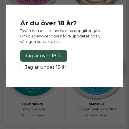
SMÖGEN
APRES
Är du över 18 år?
Smögen Stormy Licorice
Après Mochaccino Hyper Strong
Slut på lager
Finns i lager
Tyvärr kan du inte ändra dina uppgifter själv.
Om du behöver göra några uppdateringar,
vänligen kontakta oss.
Jag är över 18 år
Jag är under 18 år
LUNDGRENS
SMÖGEN
Lundgrens Tjäle
Smögen Seabreeze Mint
Finns i lager
Finns i lager