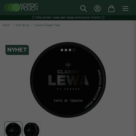
⚪️ Alla priser visas per dosa exklusive moms ⚪️
Hem
Vitt Snus
Lewa Classic Tast
NYHET