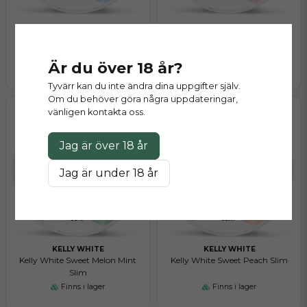
KELLY WHITE
KELLY WHITE
Kelly White Cool Mint Slim
Kelly White Raspberry Lemon
Strong
Mini
Är du över 18 år?
Finns i lager
Slut på lager
Tyvärr kan du inte ändra dina uppgifter själv.
Om du behöver göra några uppdateringar,
vänligen kontakta oss.
Jag är över 18 år
Jag är under 18 år
KELLY WHITE
KELLY WHITE
Kelly White Sweet Melon Mint
Kelly White Sweet Peach Slim
Slim
Finns i lager
Finns i lager