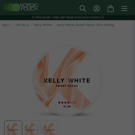
⚪️ Alla priser visas per dosa exklusive moms ⚪️
Hem
Vitt Snus
Kelly White
Kelly White Sweet Peach Slim Strong