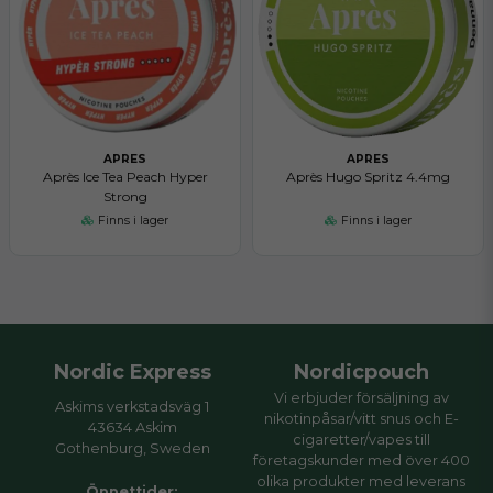
APRES
APRES
Après Ice Tea Peach Hyper
Après Hugo Spritz 4.4mg
Strong
Finns i lager
Finns i lager
Nordic Express
Nordicpouch
Vi erbjuder försäljning av
Askims verkstadsväg 1
nikotinpåsar/vitt snus och E-
43634 Askim
cigaretter/vapes till
Gothenburg, Sweden
företagskunder med över 400
olika produkter med leverans
Öppettider: