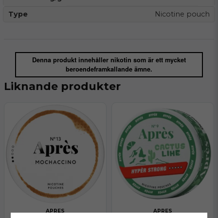
Type
Nicotine pouch
Denna produkt innehåller nikotin som är ett mycket
beroendeframkallande ämne.
Liknande produkter
APRES
APRES