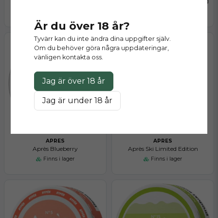
Après Mochaccino
Après Cactus Lime Hyper Strong
Slut på lager
Finns i lager
Är du över 18 år?
Tyvärr kan du inte ändra dina uppgifter själv.
Om du behöver göra några uppdateringar,
vänligen kontakta oss.
Jag är över 18 år
Jag är under 18 år
APRES
APRES
Après Blueberry
Après Ski Limited Edition
Finns i lager
Finns i lager