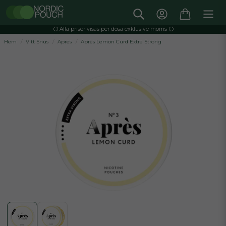
⚪️ Alla priser visas per dosa exklusive moms ⚪️
Hem
Vitt Snus
Apres
Après Lemon Curd Extra Strong