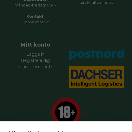
direkt till din butik.
måndag-fredag: 09-17
Kontakt:
Besök
kontakt
Mitt konto
Logga in
Registrera dig
Glömt lösenord?