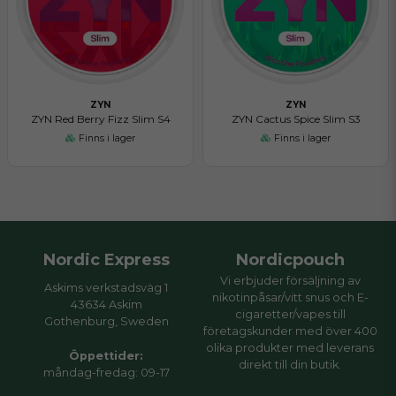
ZYN
ZYN
ZYN Red Berry Fizz Slim S4
ZYN Cactus Spice Slim S3
Finns i lager
Finns i lager
Nordic Express
Nordicpouch
Vi erbjuder försäljning av
Askims verkstadsväg 1
nikotinpåsar/vitt snus och E-
43634 Askim
cigaretter/vapes till
Gothenburg, Sweden
företagskunder med över 400
olika produkter med leverans
Öppettider:
direkt till din butik.
måndag-fredag: 09-17