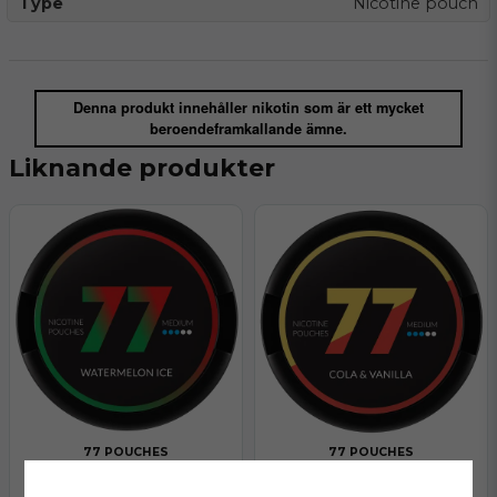
Type
Nicotine pouch
Denna produkt innehåller nikotin som är ett mycket
beroendeframkallande ämne.
Liknande produkter
77 POUCHES
77 POUCHES
77 Watermelon Ice Medium
77 Cola Vanilla Medium
Finns i lager
Finns i lager