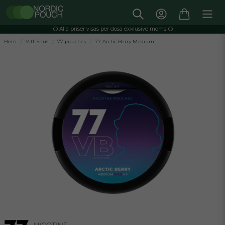
⚪️ Alla priser visas per dosa exklusive moms ⚪️
Hem
Vitt Snus
77 pouches
77 Arctic Berry Medium