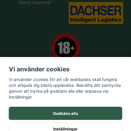
Glömt lösenord?
Vi använder cookies
Vi använder cookies för att vår webbplats skall fungera
Försäljningsvillkor
och erbjuda dig bästa upplevelse. Bekräfta ditt samtycke
Kontakta oss
genom att trycka på godkänn alla eller anpassa via
Om oss
inställningar
Integritetspolicy
Varumärken
Godkänn alla
Nytt pris
Nya Produkter
Inställningar