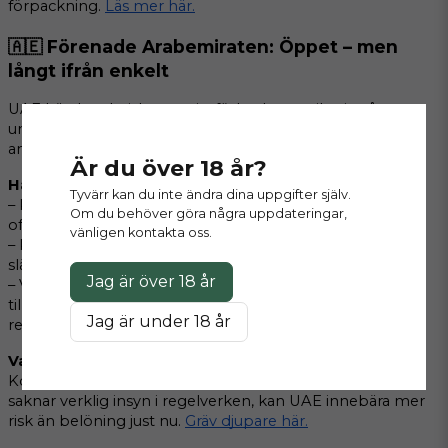
förpackning. 
Läs mer här.
🇦🇪 Förenade Arabemiraten: Öppet – men 
långt ifrån enkelt
UAE hävde tekniskt sett sitt förbud mot nikotinpåsar 
under 2025 – men att komma in på marknaden är allt 
annat än smidigt.
Är du över 18 år?
Här är haken:
Tyvärr kan du inte ändra dina uppgifter själv.
– Regulatoriska godkännanden är långsamma och 
Om du behöver göra några uppdateringar,
oförutsägbara
vänligen kontakta oss.
– Produkter måste klara HITS-laboratorietestning för att 
släppas in
Jag är över 18 år
– Vissa stora varumärken (som ZYN och VELO) fick tidig 
tillgång – resten famlar i blindo efter vad som faktiskt är 
Jag är under 18 år
regelrätt
Vad det betyder för dig:
Kort förklarat: efterfrågan ökar. Men om din leverantör 
saknar verklig insyn i regelverken, kan UAE innebära mer 
risk än belöning just nu. 
Gräv djupare här.