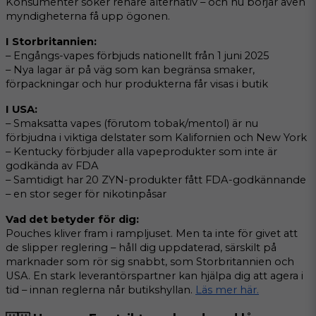
Konsumenter söker renare alternativ – och nu börjar även 
myndigheterna få upp ögonen.
I Storbritannien:
– Engångs-vapes förbjuds nationellt från 1 juni 2025
– Nya lagar är på väg som kan begränsa smaker, 
förpackningar och hur produkterna får visas i butik
I USA:
– Smaksatta vapes (förutom tobak/mentol) är nu 
förbjudna i viktiga delstater som Kalifornien och New York
– Kentucky förbjuder alla vapeprodukter som inte är 
godkända av FDA
– Samtidigt har 20 ZYN-produkter fått FDA-godkännande 
– en stor seger för nikotinpåsar
Vad det betyder för dig:
Pouches kliver fram i rampljuset. Men ta inte för givet att 
de slipper reglering – håll dig uppdaterad, särskilt på 
marknader som rör sig snabbt, som Storbritannien och 
USA. En stark leverantörspartner kan hjälpa dig att agera i 
tid – innan reglerna når butikshyllan. 
Läs mer här.