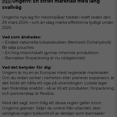
🇭🇺 Ungern: En strikt marknad med lång 
svallvåg
Ungerns nya lag för nikotinpåsar trädde i kraft redan den 
29 mars 2024 – och än idag märks effekterna tydligt under 
2025.
Vad som ändrades:
– Endast nationella tobaksbutiker (Nemzeti Dohánybolt) 
får sälja pouches
– En hög importskatt gynnar inhemsk produktion
– Barnsäker förpackning är nu obligatoriskt
Vad det betyder för dig:
Ungern är nu en av Europas mest reglerade marknader. 
Om du redan verkar i närheten eller planerar expansion, är 
det klokt att hålla ett öga på utvecklingen. Lokala lagar 
kan förändras snabbt – så se till att produkter, förpackning 
och partnerskap är flexibla.
Med det sagt: kom ihåg att dessa regler gäller inom 
Ungerns gränser. Säljer du online från utlandet, sker 
vanligtvis ingen tullkontroll av detaljer som barnsäker 