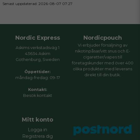
Senast uppdaterad: 2026-08-07 07:27
Nordic Express
Nordicpouch
Vi erbjuder försäljning av
Askims verkstadsväg 1
nikotinpåsar/vitt snus och E-
43634 Askim
cigaretter/vapes till
Gothenburg, Sweden
företagskunder med över 400
olika produkter med leverans
Öppettider:
direkt till din butik.
måndag-fredag: 09-17
Kontakt:
Besök
kontakt
Mitt konto
Logga in
Registrera dig