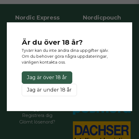
Nordic Express
Nordicpouch
Vi erbjuder försäljning av
Askims verkstadsväg 1
nikotinpåsar/vitt snus och E-
43634 Askim
cigaretter/vapes till
Gothenburg, Sweden
Är du över 18 år?
företagskunder med över 400
olika produkter med leverans
Tyvärr kan du inte ändra dina uppgifter själv.
Öppettider:
direkt till din butik.
Om du behöver göra några uppdateringar,
måndag-fredag: 09-17
vänligen kontakta oss.
Kontakt:
Besök
kontakt
Jag är över 18 år
Jag är under 18 år
Mitt konto
Logga in
Registrera dig
Glömt lösenord?