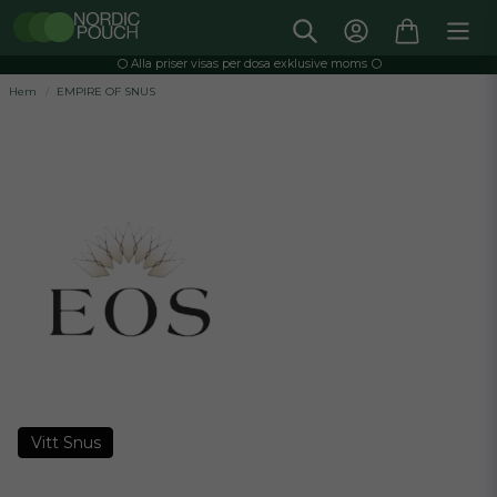
⚪️ Alla priser visas per dosa exklusive moms ⚪️
Hem
EMPIRE OF SNUS
Vitt Snus