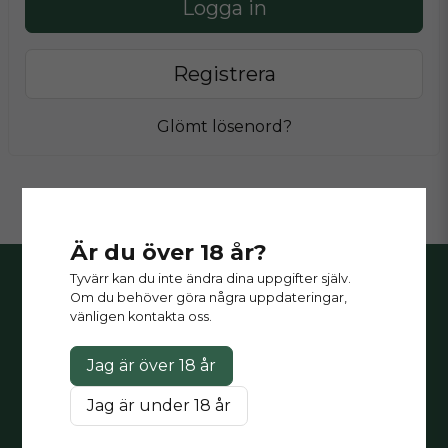
Logga in
Registrera
Glömt lösenord?
Är du över 18 år?
Tyvärr kan du inte ändra dina uppgifter själv.
Nordic Express
Nordicpouch
Om du behöver göra några uppdateringar,
Vi erbjuder försäljning av
vänligen kontakta oss.
Askims verkstadsväg 1
nikotinpåsar/vitt snus och E-
43634 Askim
cigaretter/vapes till
Gothenburg, Sweden
Jag är över 18 år
företagskunder med över 400
olika produkter med leverans
Öppettider:
Jag är under 18 år
direkt till din butik.
måndag-fredag: 09-17