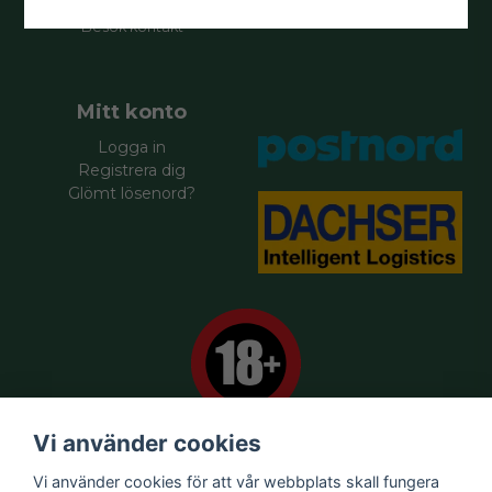
Kontakt:
Besök
kontakt
Mitt konto
Logga in
Registrera dig
Glömt lösenord?
Vi använder cookies
Vi använder cookies för att vår webbplats skall fungera
Försäljningsvillkor