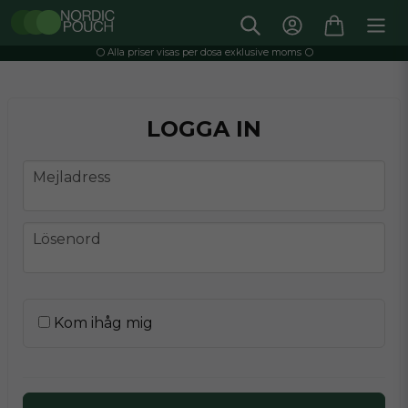
⚪️ Alla priser visas per dosa exklusive moms ⚪️
LOGGA IN
Mejladress
Mejladress
Lösenord
Lösenord
Kom ihåg mig